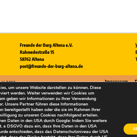
Freunde der Burg Altena e.V.
Rahmedestraße 15
58762 Altena
post@freunde-der-burg-altena.de
Impressum
.V. 2025
es, um unsere Website darstellen zu können. Diese
viert werden. Weiter verwenden wir Cookies um
dem geben wir Informationen zu Ihrer Verwendung
er. Unsere Partner führen diese Informationen
 bereitgestellt haben oder die sie im Rahmen Ihrer
illigung zu unseren Cookies nachfolgend erteilen.
enen Daten in den USA durch Google: Indem Sie weitere
 lit. a DSGVO dazu ein, dass Ihre Daten in den USA
Ak
wurde entschieden, dass das Datenschutzniveau der USA