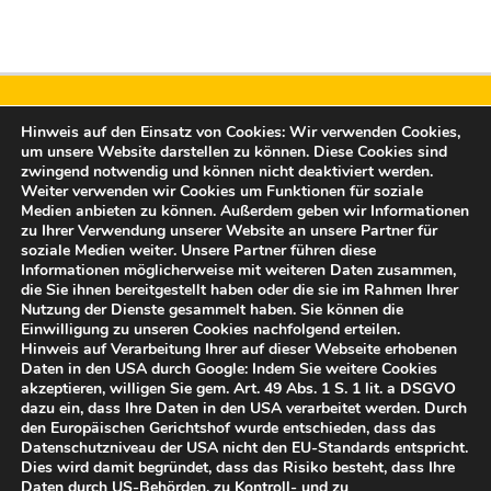
Hinweis auf den Einsatz von Cookies: Wir verwenden Cookies,
um unsere Website darstellen zu können. Diese Cookies sind
zwingend notwendig und können nicht deaktiviert werden.
Weiter verwenden wir Cookies um Funktionen für soziale
Medien anbieten zu können. Außerdem geben wir Informationen
Freunde der Burg Altena e.V.
zu Ihrer Verwendung unserer Website an unsere Partner für
soziale Medien weiter. Unsere Partner führen diese
Rahmedestraße 15
Informationen möglicherweise mit weiteren Daten zusammen,
58762 Altena
die Sie ihnen bereitgestellt haben oder die sie im Rahmen Ihrer
post@freunde-der-burg-altena.de
Nutzung der Dienste gesammelt haben. Sie können die
Einwilligung zu unseren Cookies nachfolgend erteilen.
Hinweis auf Verarbeitung Ihrer auf dieser Webseite erhobenen
Vertreten durch:
Daten in den USA durch Google: Indem Sie weitere Cookies
Bernd Falz, 1. Vorsitzender
akzeptieren, willigen Sie gem. Art. 49 Abs. 1 S. 1 lit. a DSGVO
dazu ein, dass Ihre Daten in den USA verarbeitet werden. Durch
Tel.: 02352 958 10
den Europäischen Gerichtshof wurde entschieden, dass das
Datenschutzniveau der USA nicht den EU-Standards entspricht.
© Freunde der Burg Altena e.V. 2025
Dies wird damit begründet, dass das Risiko besteht, dass Ihre
Daten durch US-Behörden, zu Kontroll- und zu