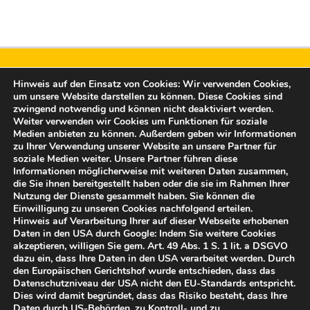
Hinweis auf den Einsatz von Cookies: Wir verwenden Cookies,
um unsere Website darstellen zu können. Diese Cookies sind
zwingend notwendig und können nicht deaktiviert werden.
Weiter verwenden wir Cookies um Funktionen für soziale
Medien anbieten zu können. Außerdem geben wir Informationen
Freunde der Burg Altena e.V.
zu Ihrer Verwendung unserer Website an unsere Partner für
soziale Medien weiter. Unsere Partner führen diese
Rahmedestraße 15
Informationen möglicherweise mit weiteren Daten zusammen,
58762 Altena
die Sie ihnen bereitgestellt haben oder die sie im Rahmen Ihrer
post@freunde-der-burg-altena.de
Nutzung der Dienste gesammelt haben. Sie können die
Einwilligung zu unseren Cookies nachfolgend erteilen.
Hinweis auf Verarbeitung Ihrer auf dieser Webseite erhobenen
Vertreten durch:
Daten in den USA durch Google: Indem Sie weitere Cookies
Bernd Falz, 1. Vorsitzender
akzeptieren, willigen Sie gem. Art. 49 Abs. 1 S. 1 lit. a DSGVO
dazu ein, dass Ihre Daten in den USA verarbeitet werden. Durch
Tel.: 02352 958 10
den Europäischen Gerichtshof wurde entschieden, dass das
Datenschutzniveau der USA nicht den EU-Standards entspricht.
© Freunde der Burg Altena e.V. 2025
Dies wird damit begründet, dass das Risiko besteht, dass Ihre
Daten durch US-Behörden, zu Kontroll- und zu