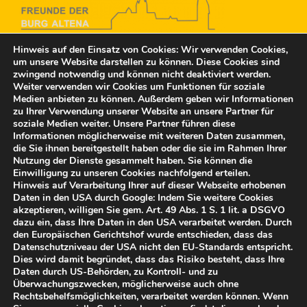
Hinweis auf den Einsatz von Cookies: Wir verwenden Cookies,
um unsere Website darstellen zu können. Diese Cookies sind
Freunde der Burg Altena e.V.
zwingend notwendig und können nicht deaktiviert werden.
Rahmedestraße 15
Weiter verwenden wir Cookies um Funktionen für soziale
58762 Altena
Medien anbieten zu können. Außerdem geben wir Informationen
zu Ihrer Verwendung unserer Website an unsere Partner für
post@freunde-der-burg-altena.de
soziale Medien weiter. Unsere Partner führen diese
Informationen möglicherweise mit weiteren Daten zusammen,
die Sie ihnen bereitgestellt haben oder die sie im Rahmen Ihrer
Vertreten durch:
Nutzung der Dienste gesammelt haben. Sie können die
Bernd Falz, 1. Vorsitzender
Einwilligung zu unseren Cookies nachfolgend erteilen.
Tel.: 02352 958 10
Hinweis auf Verarbeitung Ihrer auf dieser Webseite erhobenen
Daten in den USA durch Google: Indem Sie weitere Cookies
akzeptieren, willigen Sie gem. Art. 49 Abs. 1 S. 1 lit. a DSGVO
© Freunde der Burg Altena e.V. 2025
dazu ein, dass Ihre Daten in den USA verarbeitet werden. Durch
den Europäischen Gerichtshof wurde entschieden, dass das
Datenschutzniveau der USA nicht den EU-Standards entspricht.
Dies wird damit begründet, dass das Risiko besteht, dass Ihre
Daten durch US-Behörden, zu Kontroll- und zu
Überwachungszwecken, möglicherweise auch ohne
Rechtsbehelfsmöglichkeiten, verarbeitet werden können. Wenn