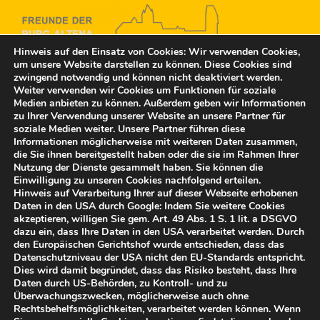
Hinweis auf den Einsatz von Cookies: Wir verwenden Cookies,
um unsere Website darstellen zu können. Diese Cookies sind
zwingend notwendig und können nicht deaktiviert werden.
Freunde der Burg Altena e.V.
Weiter verwenden wir Cookies um Funktionen für soziale
Rahmedestraße 15
Medien anbieten zu können. Außerdem geben wir Informationen
58762 Altena
zu Ihrer Verwendung unserer Website an unsere Partner für
post@freunde-der-burg-altena.de
soziale Medien weiter. Unsere Partner führen diese
Informationen möglicherweise mit weiteren Daten zusammen,
die Sie ihnen bereitgestellt haben oder die sie im Rahmen Ihrer
Vertreten durch:
Nutzung der Dienste gesammelt haben. Sie können die
Einwilligung zu unseren Cookies nachfolgend erteilen.
Bernd Falz, 1. Vorsitzender
Hinweis auf Verarbeitung Ihrer auf dieser Webseite erhobenen
Tel.: 02352 958 10
Daten in den USA durch Google: Indem Sie weitere Cookies
akzeptieren, willigen Sie gem. Art. 49 Abs. 1 S. 1 lit. a DSGVO
dazu ein, dass Ihre Daten in den USA verarbeitet werden. Durch
© Freunde der Burg Altena e.V. 2025
den Europäischen Gerichtshof wurde entschieden, dass das
Datenschutzniveau der USA nicht den EU-Standards entspricht.
Dies wird damit begründet, dass das Risiko besteht, dass Ihre
Daten durch US-Behörden, zu Kontroll- und zu
Überwachungszwecken, möglicherweise auch ohne
Rechtsbehelfsmöglichkeiten, verarbeitet werden können. Wenn