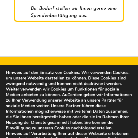
Bei Bedarf stellen wir Ihnen gerne eine
Spendenbestätigung aus.
Hinweis auf den Einsatz von Cookies: Wir verwenden Cookies,
um unsere Website darstellen zu können. Diese Cookies sind
zwingend notwendig und können nicht deaktiviert werden.
Weiter verwenden wir Cookies um Funktionen für soziale
Medien anbieten zu können. Außerdem geben wir Informationen
Freunde der Burg Altena e.V.
zu Ihrer Verwendung unserer Website an unsere Partner für
soziale Medien weiter. Unsere Partner führen diese
Rahmedestraße 15
Informationen möglicherweise mit weiteren Daten zusammen,
58762 Altena
die Sie ihnen bereitgestellt haben oder die sie im Rahmen Ihrer
post@freunde-der-burg-altena.de
Nutzung der Dienste gesammelt haben. Sie können die
Einwilligung zu unseren Cookies nachfolgend erteilen.
Hinweis auf Verarbeitung Ihrer auf dieser Webseite erhobenen
Vertreten durch: